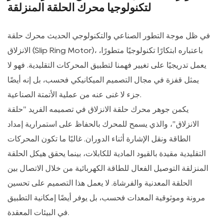
لتكنولوجيا محرك الحلقة المنزلقة
في ظل موجة التطور الصناعي والتكنولوجي الحديث
محرك حلقة
(Slip Ring Motor)، باعتباره ابتكارًا تكنولوجيًا متطورًا،
الانزلاق
يعمل تدريجيًا على تغيير فهمنا لتطبيق المحركات التقليدية. فهو لا
يمثل قفزة في مجال التصميم الميكانيكي فحسب، بل إنه أيضًا
جزء لا غنى عنه من عملية الأتمتة الصناعية.
يكمن جوهر محرك حلقة الانزلاق في تصميمه الفريد "حلقة
الانزلاق"، والذي يسمح للمحرك بالحفاظ على استمرارية إمداد
الطاقة ونقل الإشارة أثناء الدوران. غالبًا ما تكون المحركات
التقليدية مقيدة بالقيود المادية للكابلات، بينما يحقق هيكل الحلقة
المنزلقة التوصيل الفعال للطاقة الكهربائية من خلال الاتصال بين
الحلقة المعدنية والفرشاة. لا يعمل هذا التصميم على تحسين
مرونة وموثوقية المعدات فحسب، بل يوفر أيضًا إمكانية التطبيق
في البيئات المعقدة.