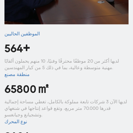
الموظفين الحاليين
+
600
لديها أكثر من 20 موظفًا محترفًا وفنيًا، 10 منهم يحملون ألقابًا
مهنية متوسطة وعالية، بما في ذلك 5 من كبار المهندسين.
منطقة مصنع
㎡
70000
لديها الآن 3 شركات تابعة مملوكة بالكامل، تغطي مساحة إجمالية
قدرها 70.000 متر مربع، وتقع قواعد إنتاجها في شنغهاي
وتشجيانغ وجيانغسو.
نوع المحرك