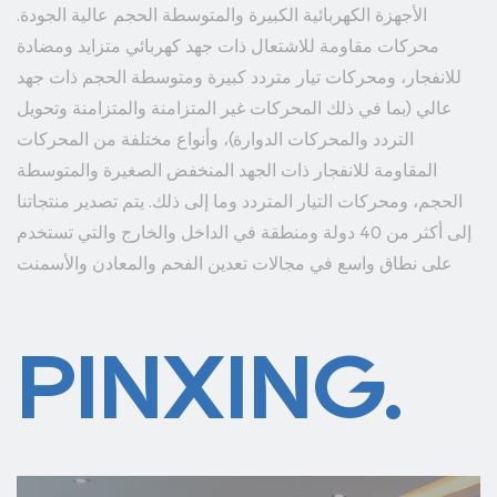
الأجهزة الكهربائية الكبيرة والمتوسطة الحجم عالية الجودة.
محركات مقاومة للاشتعال ذات جهد كهربائي متزايد ومضادة
للانفجار، ومحركات تيار متردد كبيرة ومتوسطة الحجم ذات جهد
عالي (بما في ذلك المحركات غير المتزامنة والمتزامنة وتحويل
التردد والمحركات الدوارة)، وأنواع مختلفة من المحركات
المقاومة للانفجار ذات الجهد المنخفض الصغيرة والمتوسطة
الحجم، ومحركات التيار المتردد وما إلى ذلك. يتم تصدير منتجاتنا
إلى أكثر من 40 دولة ومنطقة في الداخل والخارج والتي تستخدم
على نطاق واسع في مجالات تعدين الفحم والمعادن والأسمنت
وصناعة الورق وحماية البيئة والبترول والكيماويات والمنسوجات
وحركة المرور على الطرق والحفاظ على المياه والطاقة، بناء
PINXING.
السفن وغيرها من المصانع والمؤسسات. نحن نتحرك نحو الحفاظ
على الطاقة والكفاءة وحماية البيئة والأتمتة المتكاملة والتدويل.
تهدف شركة Shanghai Pinxing Explosion-proof Motor
Co., Ltd إلى توفير منتجات محركات جيدة وحلول تكنولوجيا
المحركات للمؤسسات الصناعية العالمية ومختلف المجالات،