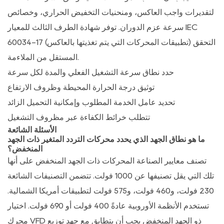
لتقديرات واجب العاكس، ومنحنيات التخفيض الحراري، وخصائص
سرعة عزم الدوران. توفر شهادة الطرف الثالث للمعيار IEC
60034-17 (تطبيقات المحركات التي يتم تغذيتها بالعاكس) التحقق
المستقل من الملاءمة.
حدد نطاق سرعة التشغيل الفعلي والمدة لكل سرعة
توثيق درجة الحرارة المحيطة وظروف الارتفاع
تحديد عامل الخدمة المطلوب وإمكانية التحميل الزائد
تتطلب خرائط الكفاءة عبر مظروف التشغيل
الأسئلة الشائعة
ما هو نطاق الجهد الذي يحدد محركات التردد المتغير ذات الجهد
المنخفض؟
تصنف معايير الصناعة المحركات ذات الجهد المنخفض على أنها
تلك التي يقل تصنيفها عن 1000 فولت. تتضمن التصنيفات الشائعة
230 فولت، و460 فولت، و575 فولت لتطبيقات أمريكا الشمالية.
تستخدم الأنظمة الأوروبية عادةً 400 فولت أو 690 فولت.
اختيار
محرك VFD ذو الجهد المنخفض
يجب أن يتطابق مع جهد توزيع