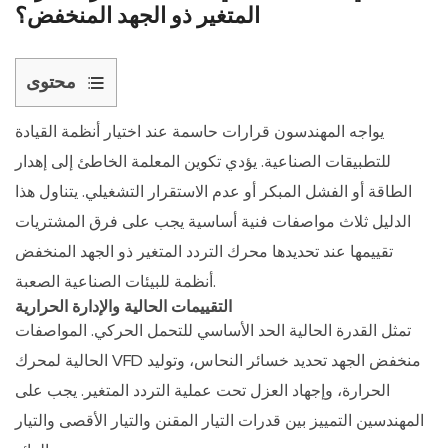
المتغير ذو الجهد المنخفض؟
محتوى
1
يواجه المهندسون قرارات حاسمة عند اختيار أنظمة القيادة
التقييمات
للتطبيقات الصناعية. يؤدي تكوين المعلمة الخاطئ إلى إهدار
الحالية
والإدارة
الطاقة أو الفشل المبكر أو عدم الاستقرار التشغيلي. يتناول هذا
الحرارية
الدليل ثلاث مواصفات فنية أساسية يجب على فرق المشتريات
1.1
تقييمها عند تحديدها
محرك التردد المتغير ذو الجهد المنخفض
اعتبارات
أنظمة للبيئات الصناعية الصعبة.
التدفئة
التقييمات الحالية والإدارة الحرارية
التوافقية
تمثل القدرة الحالية الحد الأساسي للتحمل الحركي.
المواصفات
2
الحالية لمحرك VFD منخفض الجهد
تحديد خسائر النحاس، وتوليد
تحجيم
الحرارة، وإجهاد العزل تحت عملية التردد المتغير. يجب على
الطاقة
المهندسين التمييز بين قدرات التيار المقنن والتيار الأقصى والتيار
وتحليل