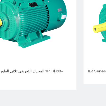
IE3 Series ثلاث مراحل محرك التعريفي (H80-355mm)