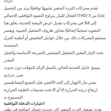
الزائد.
دورة
تقدم محركات التردد المتغير تشويهًا توافقيًا يزيد من التحميل
العمل
الفعال للتيار. يتراوح التشوه التوافقي الإجمالي (THD) عادةً من 3
2.1
عزم
إلى 8% في محركات تعديل عرض النبضة الحديثة. يخلق هذا
الدوران
التشويه تسخينًا إضافيًا يتجاوز ظروف التشغيل الجيبية. ويفسر
المتغير
مصنعو المحركات ذلك من خلال عوامل التخفيض أو أنظمة العزل
مقابل
المحسنة.
أحمال
يحدد التيار المقنن التشغيل المستمر بالسرعة الأساسية والحمل
عزم
المقدر
الدوران
يسمح عامل الخدمة الحالي بالحمل الزائد المؤقت دون حدوث
الثابت
ضرر حراري
3
يشير تيار الانهيار إلى الحد الأقصى قبل التشبع المغناطيسي
خصائص
التحميل
تحدد تصنيفات الطبقة الحرارية (F أو H) ارتفاع درجة الحرارة
والاستجابة
المسموح به
الديناميكية
اعتبارات التدفئة التوافقية
يؤدي تشغيل التردد المتغير إلى حدوث خسائر إضافية في ملف
3.1