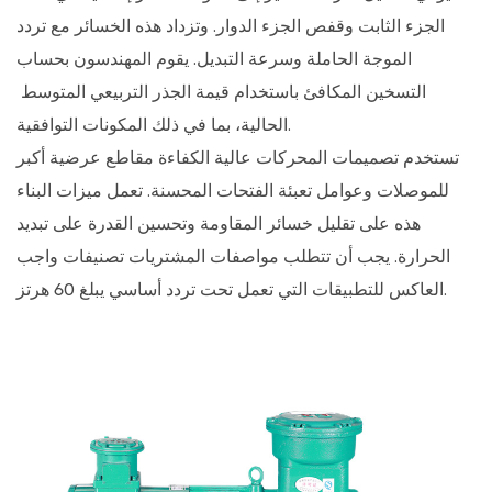
الامتثال
الجزء الثابت وقفص الجزء الدوار. وتزداد هذه الخسائر مع تردد
الميكانيكية
الموجة الحاملة وسرعة التبديل. يقوم المهندسون بحساب
والرنين
التسخين المكافئ باستخدام قيمة الجذر التربيعي المتوسط ​​
4
الحالية، بما في ذلك المكونات التوافقية.
التكامل
تستخدم تصميمات المحركات عالية الكفاءة مقاطع عرضية أكبر
وتطوير
للموصلات وعوامل تعبئة الفتحات المحسنة. تعمل ميزات البناء
المواصفات
هذه على تقليل خسائر المقاومة وتحسين القدرة على تبديد
5
الحرارة. يجب أن تتطلب مواصفات المشتريات تصنيفات واجب
الأسئلة
العاكس للتطبيقات التي تعمل تحت تردد أساسي يبلغ 60 هرتز.
الشائعة
5.1
ما
هو
نطاق
الجهد
الذي