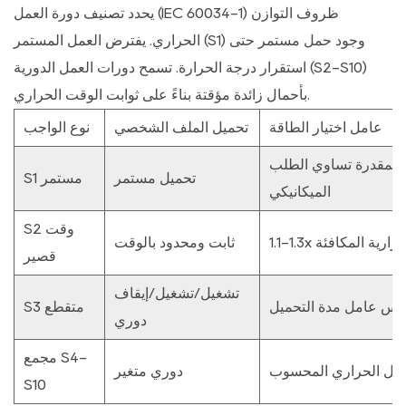
يحدد تصنيف دورة العمل (IEC 60034-1) ظروف التوازن
يمكن
للمحركات
الحراري. يفترض العمل المستمر (S1) وجود حمل مستمر حتى
القياسية
استقرار درجة الحرارة. تسمح دورات العمل الدورية (S2-S10)
أن
بأحمال زائدة مؤقتة بناءً على ثوابت الوقت الحراري.
تعمل
عامل اختيار الطاقة
تحميل الملف الشخصي
نوع الواجب
بمحركات
متغيرة
 المقدرة تساوي الطلب
تحميل مستمر
S1 مستمر
التردد؟
الميكانيكي
6
S2 وقت
المراجع
قة الحرارية المكافئة
ثابت ومحدود بالوقت
قصير
تشغيل/تشغيل/إيقاف
اس عامل مدة التحميل
S3 متقطع
دوري
مجمع S4-
ادل الحراري المحسوب
دوري متغير
S10