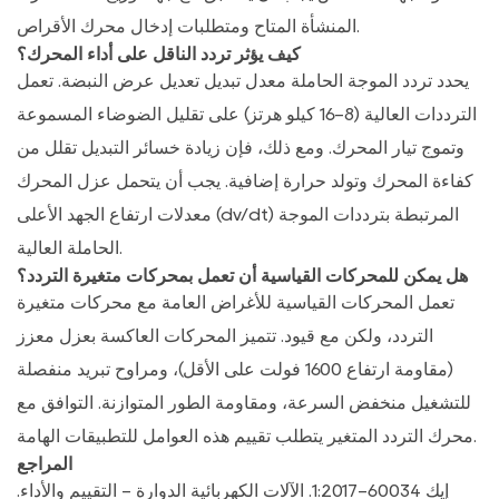
المنشأة المتاح ومتطلبات إدخال محرك الأقراص.
كيف يؤثر تردد الناقل على أداء المحرك؟
يحدد تردد الموجة الحاملة معدل تبديل تعديل عرض النبضة. تعمل
الترددات العالية (8-16 كيلو هرتز) على تقليل الضوضاء المسموعة
وتموج تيار المحرك. ومع ذلك، فإن زيادة خسائر التبديل تقلل من
كفاءة المحرك وتولد حرارة إضافية. يجب أن يتحمل عزل المحرك
معدلات ارتفاع الجهد الأعلى (dv/dt) المرتبطة بترددات الموجة
الحاملة العالية.
هل يمكن للمحركات القياسية أن تعمل بمحركات متغيرة التردد؟
تعمل المحركات القياسية للأغراض العامة مع محركات متغيرة
التردد، ولكن مع قيود. تتميز المحركات العاكسة بعزل معزز
(مقاومة ارتفاع 1600 فولت على الأقل)، ومراوح تبريد منفصلة
للتشغيل منخفض السرعة، ومقاومة الطور المتوازنة.
التوافق مع
يتطلب تقييم هذه العوامل للتطبيقات الهامة.
محرك التردد المتغير
المراجع
إيك 60034-1:2017. الآلات الكهربائية الدوارة - التقييم والأداء.