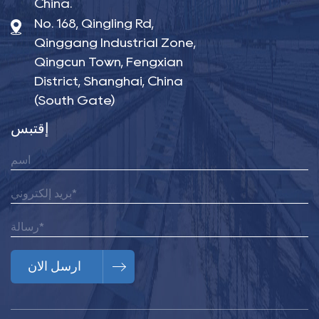
China.
No. 168, Qingling Rd,
Qinggang Industrial Zone,
Qingcun Town, Fengxian
District, Shanghai, China
(South Gate)
إقتبس
ارسل الان