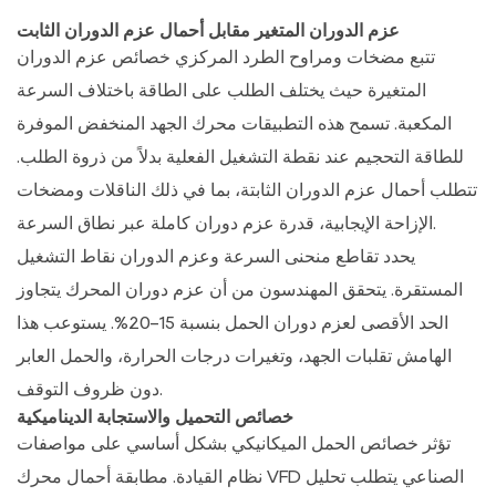
عزم الدوران المتغير مقابل أحمال عزم الدوران الثابت
تتبع مضخات ومراوح الطرد المركزي خصائص عزم الدوران
المتغيرة حيث يختلف الطلب على الطاقة باختلاف السرعة
المكعبة. تسمح هذه التطبيقات
محرك الجهد المنخفض الموفرة
للطاقة
التحجيم عند نقطة التشغيل الفعلية بدلاً من ذروة الطلب.
تتطلب أحمال عزم الدوران الثابتة، بما في ذلك الناقلات ومضخات
الإزاحة الإيجابية، قدرة عزم دوران كاملة عبر نطاق السرعة.
يحدد تقاطع منحنى السرعة وعزم الدوران نقاط التشغيل
المستقرة. يتحقق المهندسون من أن عزم دوران المحرك يتجاوز
الحد الأقصى لعزم دوران الحمل بنسبة 15-20%. يستوعب هذا
الهامش تقلبات الجهد، وتغيرات درجات الحرارة، والحمل العابر
دون ظروف التوقف.
خصائص التحميل والاستجابة الديناميكية
تؤثر خصائص الحمل الميكانيكي بشكل أساسي على مواصفات
مطابقة أحمال محرك VFD الصناعي
يتطلب تحليل
نظام القيادة.