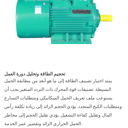
يحدد
محركات
التردد
المتغير
ذات
الجهد
المنخفض؟
5.2
كيف
يؤثر
تحجيم الطاقة وتحليل دورة العمل
تردد
يمتد اختيار تصنيف الطاقة إلى ما هو أبعد من مطابقة الحمل
الناقل
البسيطة.
تصنيفات قوة المحرك ذات التردد المتغير
يجب أن
على
يستوعب ملف تعريف الحمل الميكانيكي ومتطلبات التسارع
أداء
ومتطلبات الكبح المتجدد. يؤدي الحجم الزائد إلى زيادة تكلفة رأس
المحرك؟
المال وتقليل كفاءة التشغيل. يؤدي تقليل الحجم إلى مخاطر
5.3
الحمل الحراري الزائد وتقصير عمر الخدمة.
هل